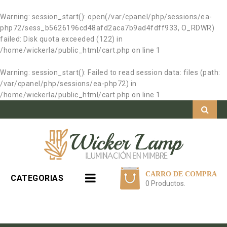
Warning
: session_start(): open(/var/cpanel/php/sessions/ea-
php72/sess_b5626196cd48afd2aca7b9ad4fdff933, O_RDWR)
failed: Disk quota exceeded (122) in
/home/wickerla/public_html/cart.php
on line
1
Warning
: session_start(): Failed to read session data: files (path:
/var/cpanel/php/sessions/ea-php72) in
/home/wickerla/public_html/cart.php
on line
1
CARRO DE COMPRA
CATEGORIAS
0 Productos.