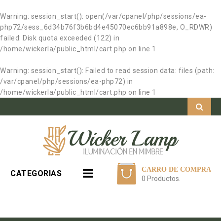
Warning
: session_start(): open(/var/cpanel/php/sessions/ea-
php72/sess_6d34b76f3b6bd4e45070ec6bb91a898e, O_RDWR)
failed: Disk quota exceeded (122) in
/home/wickerla/public_html/cart.php
on line
1
Warning
: session_start(): Failed to read session data: files (path:
/var/cpanel/php/sessions/ea-php72) in
/home/wickerla/public_html/cart.php
on line
1
CARRO DE COMPRA
CATEGORIAS
0 Productos.