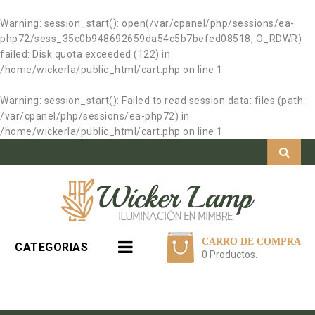
Warning
: session_start(): open(/var/cpanel/php/sessions/ea-
php72/sess_35c0b948692659da54c5b7befed08518, O_RDWR)
failed: Disk quota exceeded (122) in
/home/wickerla/public_html/cart.php
on line
1
Warning
: session_start(): Failed to read session data: files (path:
/var/cpanel/php/sessions/ea-php72) in
/home/wickerla/public_html/cart.php
on line
1
CARRO DE COMPRA
CATEGORIAS
0 Productos.