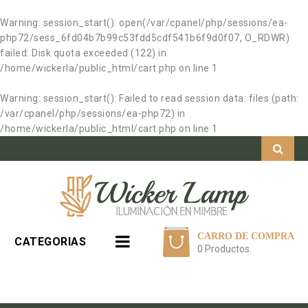
Warning
: session_start(): open(/var/cpanel/php/sessions/ea-
php72/sess_6fd04b7b99c53fdd5cdf541b6f9d0f07, O_RDWR)
failed: Disk quota exceeded (122) in
/home/wickerla/public_html/cart.php
on line
1
Warning
: session_start(): Failed to read session data: files (path:
/var/cpanel/php/sessions/ea-php72) in
/home/wickerla/public_html/cart.php
on line
1
CARRO DE COMPRA
CATEGORIAS
0 Productos.