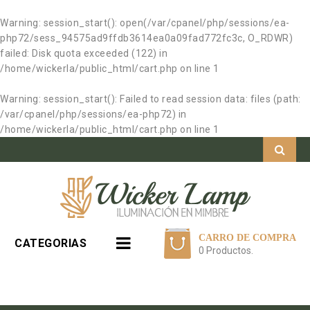
Warning
: session_start(): open(/var/cpanel/php/sessions/ea-
php72/sess_94575ad9ffdb3614ea0a09fad772fc3c, O_RDWR)
failed: Disk quota exceeded (122) in
/home/wickerla/public_html/cart.php
on line
1
Warning
: session_start(): Failed to read session data: files (path:
/var/cpanel/php/sessions/ea-php72) in
/home/wickerla/public_html/cart.php
on line
1
CARRO DE COMPRA
CATEGORIAS
0 Productos.