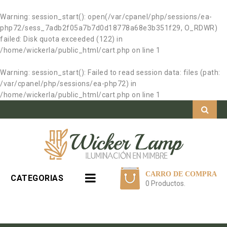
Warning
: session_start(): open(/var/cpanel/php/sessions/ea-
php72/sess_7adb2f05a7b7d0d18778a68e3b351f29, O_RDWR)
failed: Disk quota exceeded (122) in
/home/wickerla/public_html/cart.php
on line
1
Warning
: session_start(): Failed to read session data: files (path:
/var/cpanel/php/sessions/ea-php72) in
/home/wickerla/public_html/cart.php
on line
1
CARRO DE COMPRA
CATEGORIAS
0 Productos.