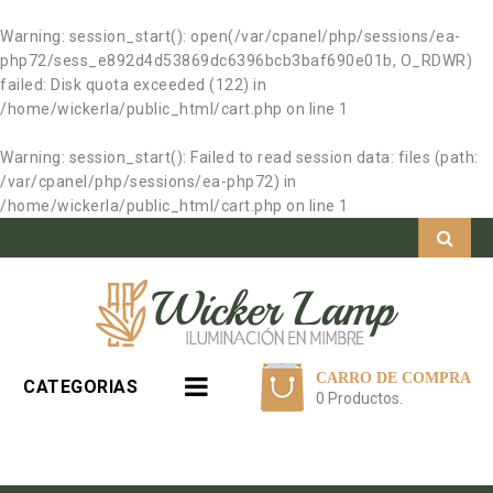
Warning
: session_start(): open(/var/cpanel/php/sessions/ea-
php72/sess_e892d4d53869dc6396bcb3baf690e01b, O_RDWR)
failed: Disk quota exceeded (122) in
/home/wickerla/public_html/cart.php
on line
1
Warning
: session_start(): Failed to read session data: files (path:
/var/cpanel/php/sessions/ea-php72) in
/home/wickerla/public_html/cart.php
on line
1
CARRO DE COMPRA
CATEGORIAS
0 Productos.