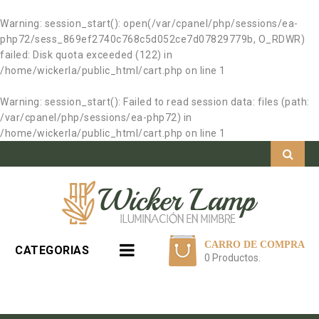
Warning
: session_start(): open(/var/cpanel/php/sessions/ea-
php72/sess_869ef2740c768c5d052ce7d07829779b, O_RDWR)
failed: Disk quota exceeded (122) in
/home/wickerla/public_html/cart.php
on line
1
Warning
: session_start(): Failed to read session data: files (path:
/var/cpanel/php/sessions/ea-php72) in
/home/wickerla/public_html/cart.php
on line
1
CARRO DE COMPRA
CATEGORIAS
0 Productos.