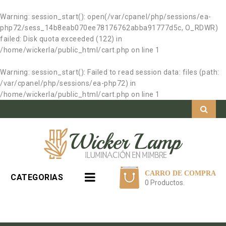
Warning
: session_start(): open(/var/cpanel/php/sessions/ea-
php72/sess_14b8eab070ee78176762abba91777d5c, O_RDWR)
failed: Disk quota exceeded (122) in
/home/wickerla/public_html/cart.php
on line
1
Warning
: session_start(): Failed to read session data: files (path:
/var/cpanel/php/sessions/ea-php72) in
/home/wickerla/public_html/cart.php
on line
1
CARRO DE COMPRA
CATEGORIAS
0 Productos.