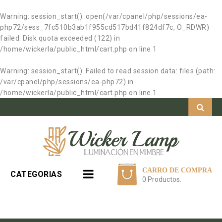
Warning
: session_start(): open(/var/cpanel/php/sessions/ea-
php72/sess_7fc510b3ab1f955cd517bd41f824df7c, O_RDWR)
failed: Disk quota exceeded (122) in
/home/wickerla/public_html/cart.php
on line
1
Warning
: session_start(): Failed to read session data: files (path:
/var/cpanel/php/sessions/ea-php72) in
/home/wickerla/public_html/cart.php
on line
1
CARRO DE COMPRA
CATEGORIAS
0 Productos.